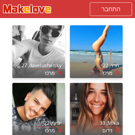
התחבר
הדר
, 22
davelushelsky
, 27
מרכז
מרכז
Mika
, 33
יפיוף
, 22
דרום
מרכז