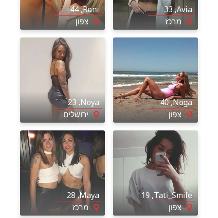
, 44
Roni
, 33
Avia
מרכז
צפון
, 23
Noya
, 40
Noga
צפון
ירושלים
, 28
Maya
, 19
Tati_Smile
צפון
מרכז