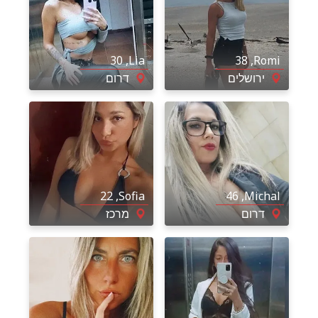
, 30
Lia
, 38
Romi
ירושלים
דרום
, 22
Sofia
, 46
Michal
דרום
מרכז