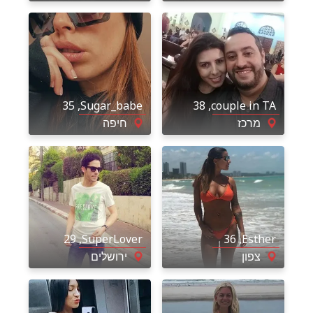
, 35
Sugar_babe
, 38
couple in TA
מרכז
חיפה
, 29
SuperLover
, 36
Esther
צפון
ירושלים